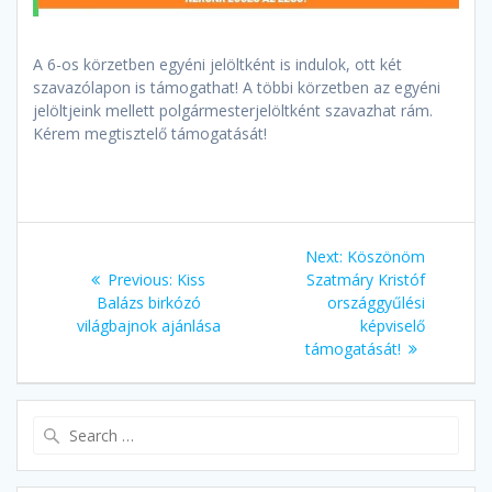
A 6-os körzetben egyéni jelöltként is indulok, ott két
szavazólapon is támogathat! A többi körzetben az egyéni
jelöltjeink mellett polgármesterjelöltként szavazhat rám.
Kérem megtisztelő támogatását!
Bejegyzés
Next:
Next
Köszönöm
navigáció
Previous:
Previous
Kiss
Szatmáry Kristóf
post:
Balázs birkózó
post:
országgyűlési
világbajnok ajánlása
képviselő
támogatását!
Search
for: