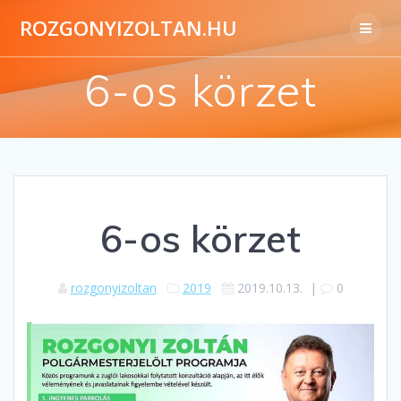
ROZGONYIZOLTAN.HU
6-os körzet
6-os körzet
rozgonyizoltan
2019
2019.10.13.
|
0