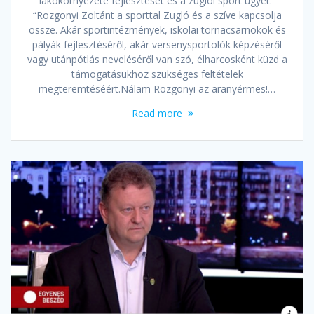
lakókörnyezete fejlesztését és a zuglói sport ügyét.
“Rozgonyi Zoltánt a sporttal Zugló és a szíve kapcsolja
össze. Akár sportintézmények, iskolai tornacsarnokok és
pályák fejlesztéséről, akár versenysportolók képzéséről
vagy utánpótlás neveléséről van szó, élharcosként küzd a
támogatásukhoz szükséges feltételek
megteremtéséért.Nálam Rozgonyi az aranyérmes!…
Read more