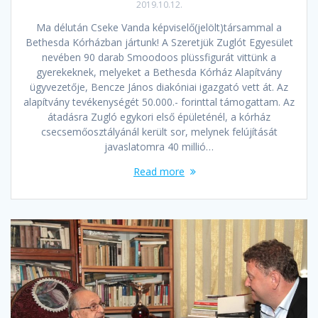
2019.10.12.
Ma délután Cseke Vanda képviselő(jelölt)társammal a
Bethesda Kórházban jártunk! A Szeretjük Zuglót Egyesület
nevében 90 darab Smoodoos plüssfigurát vittünk a
gyerekeknek, melyeket a Bethesda Kórház Alapítvány
ügyvezetője, Bencze János diakóniai igazgató vett át. Az
alapítvány tevékenységét 50.000.- forinttal támogattam. Az
átadásra Zugló egykori első épületénél, a kórház
csecsemőosztályánál került sor, melynek felújítását
javaslatomra 40 millió…
Read more