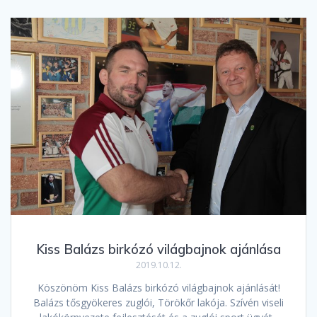
Kiss Balázs birkózó világbajnok ajánlása
2019.10.12.
Köszönöm Kiss Balázs birkózó világbajnok ajánlását!
Balázs tősgyökeres zuglói, Törökőr lakója. Szívén viseli