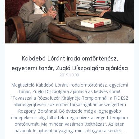
Kabdebó Lóránt irodalomtörténész,
egyetemi tanár, Zugló Díszpolgára ajánlása
2019.10.09.
Megtisztelő Kabdebó Lóránt irodalomtörténész, egyetemi
tanár, Zugló Díszpolgára ajánlása ás kedves sorai!
“Tavasszal a Rózsafüzér Királynéja Templomnál, a FIDESZ
aláírásgyűjtésén sok ember társaságában beszélgettem
Rozgonyi Zoltánnal. Bő évtizede még a legnagyobb
ünnepeken is alig töltötték meg a hívek a leégett templom
oratóriumát. Ma minden vasárnap „teltházas”. Az Isten
házának felújítását anyagilag, mint ahogyan a kerület…