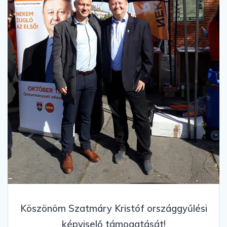
Köszönöm Szatmáry Kristóf országgyűlési
képviselő támogatását!