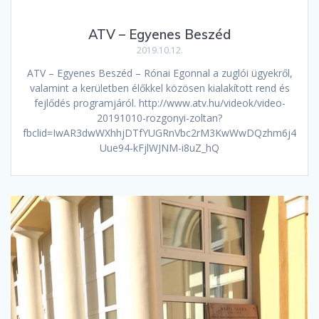
ATV – Egyenes Beszéd
2019.10.12.
ATV – Egyenes Beszéd – Rónai Egonnal a zuglói ügyekről,
valamint a kerületben élőkkel közösen kialakított rend és
fejlődés programjáról. http://www.atv.hu/videok/video-
20191010-rozgonyi-zoltan?
fbclid=IwAR3dwWXhhjDTfYUGRnVbc2rM3KwWwDQzhm6j4
Uue94-kFjlWJNM-i8uZ_hQ