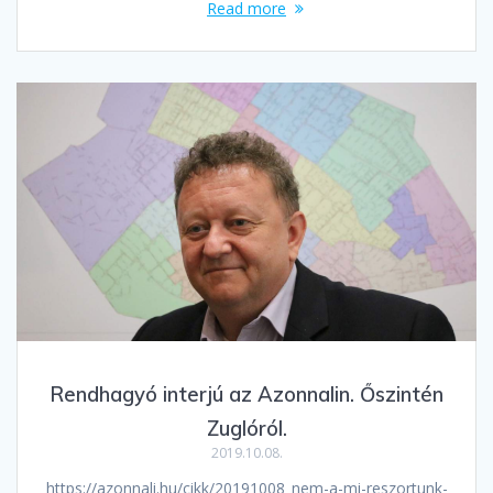
Read more
Rendhagyó interjú az Azonnalin. Őszintén
Zuglóról.
2019.10.08.
https://azonnali.hu/cikk/20191008_nem-a-mi-reszortunk-