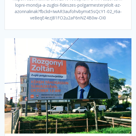
lopni-mondja-a-zugloi-fideszes-polgarmesterjelolt-az-
azonnalinak?fbclid=IwAR3aufohvbymxt5sQcY1-02_r6a-
ve8eqE4ezJ81FO2u2aF6nNZ4B0w-OI0