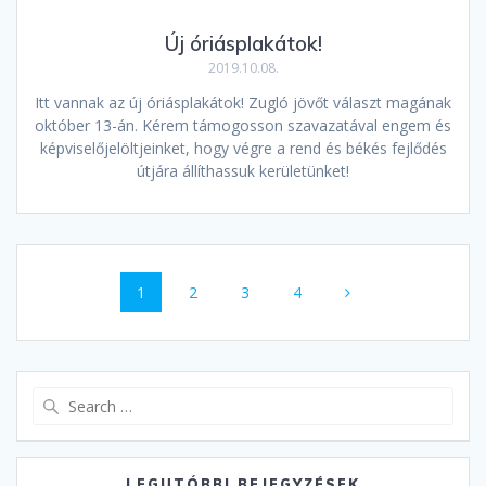
Új óriásplakátok!
2019.10.08.
Itt vannak az új óriásplakátok! Zugló jövőt választ magának
október 13-án. Kérem támogosson szavazatával engem és
képviselőjelöltjeinket, hogy végre a rend és békés fejlődés
útjára állíthassuk kerületünket!
Posts
Page
1
Page
2
Page
3
Page
4
navigation
Search
for:
LEGUTÓBBI BEJEGYZÉSEK