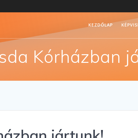
KEZDŐLAP
KÉPVI
sda Kórházban já
ázban jártunk!