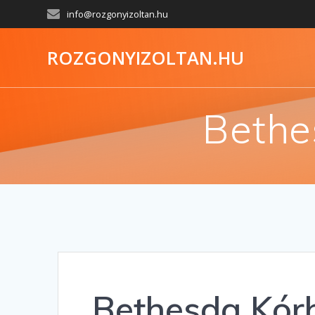
info@rozgonyizoltan.hu
ROZGONYIZOLTAN.HU
Bethe
Bethesda Kórh