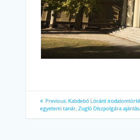
Bejegyzés
Previous:
Previous
Kabdebó Lóránt irodalomtörté
egyetemi tanár, Zugló Díszpolgára ajánlás
post:
navigáció