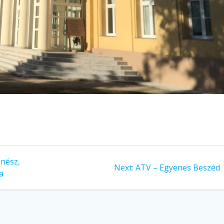
nész,
Next:
Next
ATV – Egyenes Beszéd
a
post: