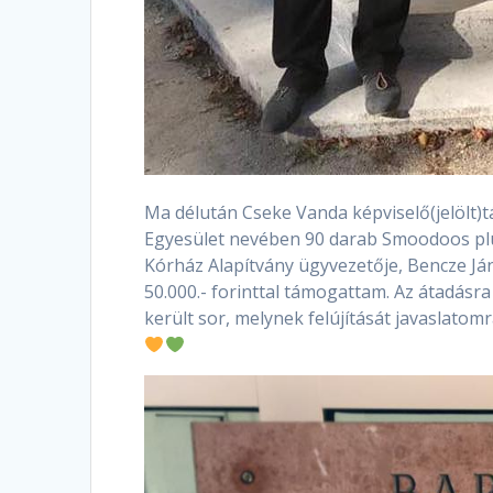
Ma délután Cseke Vanda képviselő(jelölt)
Egyesület nevében 90 darab Smoodoos plü
Kórház Alapítvány ügyvezetője, Bencze Ján
50.000.- forinttal támogattam. Az átadásr
került sor, melynek felújítását javaslatom