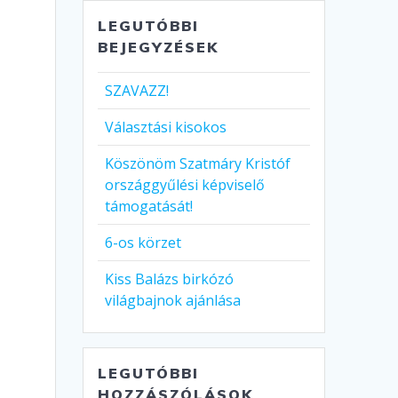
LEGUTÓBBI
BEJEGYZÉSEK
SZAVAZZ!
Választási kisokos
Köszönöm Szatmáry Kristóf
országgyűlési képviselő
támogatását!
6-os körzet
Kiss Balázs birkózó
világbajnok ajánlása
LEGUTÓBBI
HOZZÁSZÓLÁSOK