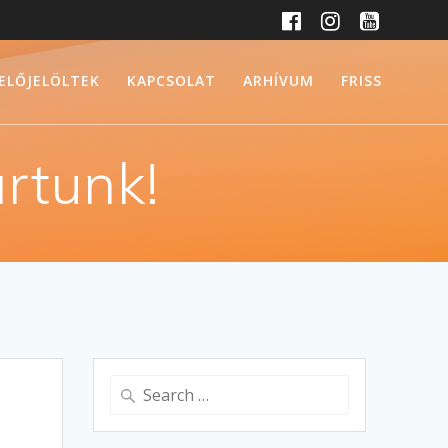
SELŐJELÖLTEK
KAPCSOLAT
ARHÍVUM
FRISS
rtunk!
Search
for: