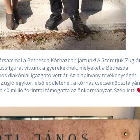
társammal a Bethesda Kórházban jártunk! A Szeretjük Zugló
ssfigurát vittünk a gyerekeknek, melyeket a Bethesda
os diakóniai igazgató vett át. Az alapítvány tevékenységét
a Zugló egykori első épületénél, a kórház csecsemőosztályán
ra 40 millió forinttal támogatta az önkormányzat. Szép lett!